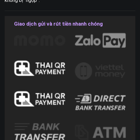
không bị “ngợp”.
Giao dịch gửi và rút tiền nhanh chóng