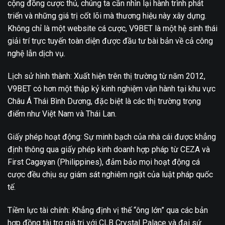
cộng đồng cược thủ, chúng ta cần nhìn lại hành trình phát
triển và những giá trị cốt lõi mà thương hiệu này xây dựng.
Không chỉ là một website cá cược, V9BET là một hệ sinh thái
giải trí trực tuyến toàn diện được đầu tư bài bản về cả công
nghệ lẫn dịch vụ.
Lịch sử hình thành: Xuất hiện trên thị trường từ năm 2012,
V9BET có hơn một thập kỷ kinh nghiệm vận hành tại khu vực
Châu Á Thái Bình Dương, đặc biệt là các thị trường trọng
điểm như Việt Nam và Thái Lan.
Giấy phép hoạt động: Sự minh bạch của nhà cái được khẳng
định thông qua giấy phép kinh doanh hợp pháp từ CEZA và
First Cagayan (Philippines), đảm bảo mọi hoạt động cá
cược đều chịu sự giám sát nghiêm ngặt của luật pháp quốc
tế.
Tiềm lực tài chính: Khẳng định vị thế “ông lớn” qua các bản
hợp đồng tài trợ giá trị với CLB Crystal Palace và đại sứ