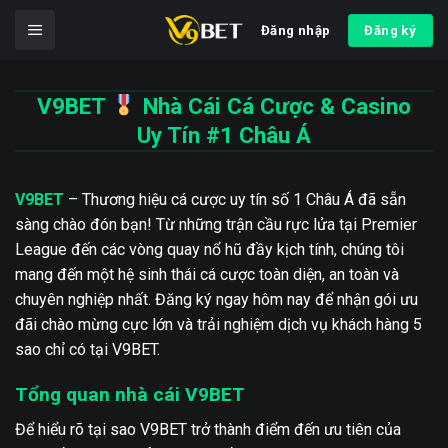
Skip
Đăng nhập
Đăng ký
to
content
V9BET
Nhà Cái Cá Cược & Casino
Uy Tín #1 Châu Á
V9BET
– Thương hiệu cá cược uy tín số 1 Châu Á đã sẵn
sàng chào đón bạn! Từ những trận cầu rực lửa tại Premier
League đến các vòng quay nổ hũ đầy kịch tính, chúng tôi
mang đến một hệ sinh thái cá cược toàn diện, an toàn và
chuyên nghiệp nhất. Đăng ký ngay hôm nay để nhận gói ưu
đãi chào mừng cực lớn và trải nghiệm dịch vụ khách hàng 5
sao chỉ có tại V9BET.
Tổng quan nhà cái V9BET
Để hiểu rõ tại sao V9BET trở thành điểm đến ưu tiên của